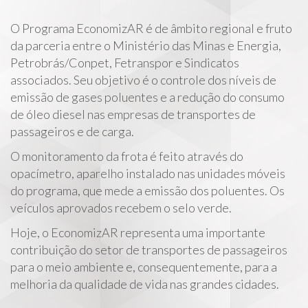
e
n
O Programa EconomizAR é de âmbito regional e fruto
t
da parceria entre o Ministério das Minas e Energia,
Petrobrás/Conpet, Fetranspor e Sindicatos
associados. Seu objetivo é o controle dos níveis de
emissão de gases poluentes e a redução do consumo
de óleo diesel nas empresas de transportes de
passageiros e de carga.
O monitoramento da frota é feito através do
opacímetro, aparelho instalado nas unidades móveis
do programa, que mede a emissão dos poluentes. Os
veículos aprovados recebem o selo verde.
Hoje, o EconomizAR representa uma importante
contribuição do setor de transportes de passageiros
para o meio ambiente e, consequentemente, para a
melhoria da qualidade de vida nas grandes cidades.